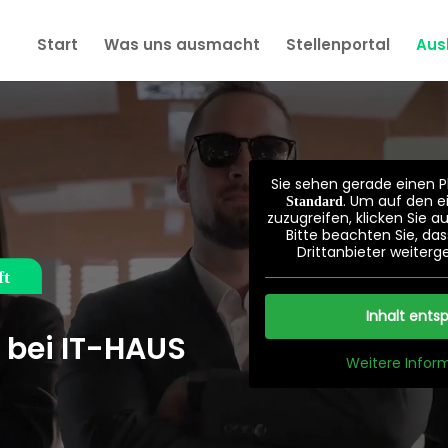
Start
Was uns ausmacht
Stellenportal
Aus
Sie sehen gerade einen Pl
. Um auf den ei
Standard
zuzugreifen, klicken Sie a
Bitte beachten Sie, da
Drittanbieter weiter
Inhalt ents
e bei IT-HAUS
Weitere Infor